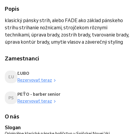
Popis
klasický pánsky strih, alebo FADE ako základ pánskeho
strihu strihanie nožnicami, strojčekom rôznymi
technikami, úprava brady, zostrih brady, tvarovanie brady,
úprava kontúr brady, umytie vlasov a záverečný styling
Zamestnanci
ĽUBO
ĽU
Rezervovať teraz
PEŤO - barber senior
PS
Rezervovať teraz
O nás
Slogan
Originálne klasické pánske holičstvo v Spišskej Novej Vsi