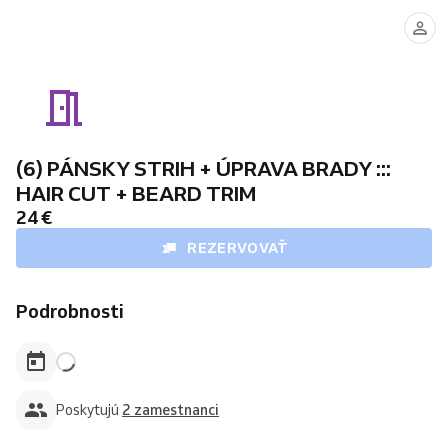
ĽUBO
PEŤO
-
barber
senior
(6) PÁNSKY STRIH + ÚPRAVA BRADY :::
HAIR CUT + BEARD TRIM
24 €
REZERVOVAŤ
Podrobnosti
Poskytujú
2 zamestnanci